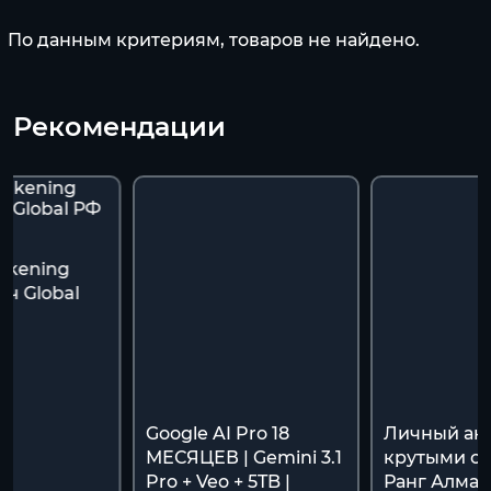
По данным критериям, товаров не найдено.
Рекомендации
akening
ч Global
я
Google AI Pro 18
Личный акк
МЕСЯЦЕВ | Gemini 3.1
крутыми ск
Pro + Veo + 5TB |
Ранг Алмаз