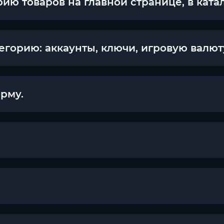
ю товаров на главной странице, в ката
орию: аккаунты, ключи, игровую валюту 
рму.