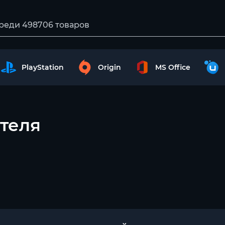
PlayStation
Origin
MS Office
теля