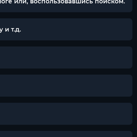
логе или, воспользовавшись поиском.
и т.д.