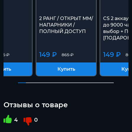
2 РАНГ / ОТКРЫТ ММ/
CS 2 аккаун
НАПАРНИКИ /
до 9000 ча
ПОЛНЫЙ ДОСТУП
выбор + По
[ПОДАРОК]
149 ₽
149 ₽
65 ₽
865 ₽
86
пить
Купить
Куп
Отзывы о товаре
4
0