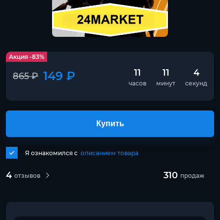
Акция -83%
11
11
4
149 ₽
865 ₽
часов
минут
секунд
Купить
Я ознакомился с
описанием товара
4
310
отзывов
продаж