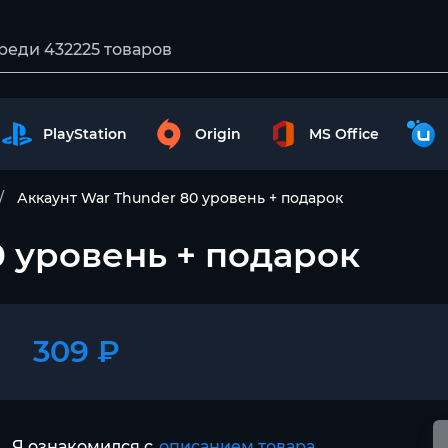
PlayStation
Origin
MS Office
Аккаунт War Thunder 80 уровень + подарок
0 уровень + подарок
309 ₽
Я ознакомился с
описанием товара