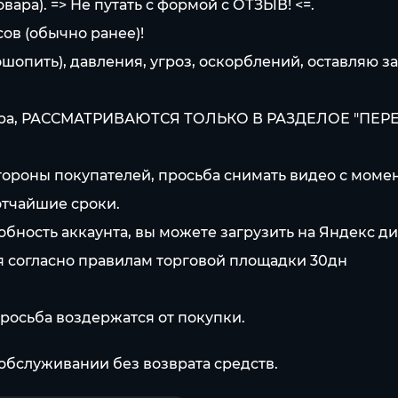
вара). => Не путать с формой с ОТЗЫВ! <=.
сов (обычно ранее)!
шопить), давления, угроз, оскорблений, оставляю за
вара, РАССМАТРИВАЮТСЯ ТОЛЬКО В РАЗДЕЛОЕ "ПЕРЕП
стороны покупателей, просьба снимать видео с момен
отчайшие сроки.
ность аккаунта, вы можете загрузить на Яндекс дис
ся согласно правилам торговой площадки 30дн
просьба воздержатся от покупки.
обслуживании без возврата средств.