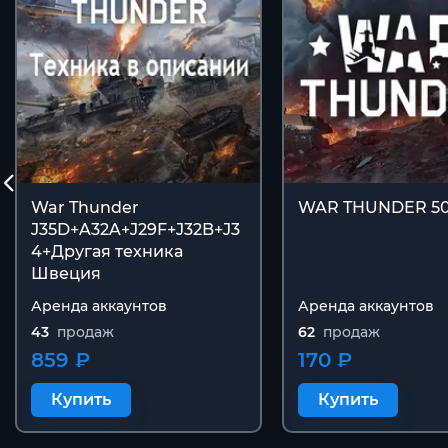
War Thunder
WAR THUNDER 50
J35D+A32A+J29F+J32B+J3
4+Другая техника
Швеция
Аренда аккаунтов
Аренда аккаунтов
43
продаж
62
продаж
859 ₽
170 ₽
Купить
Купить