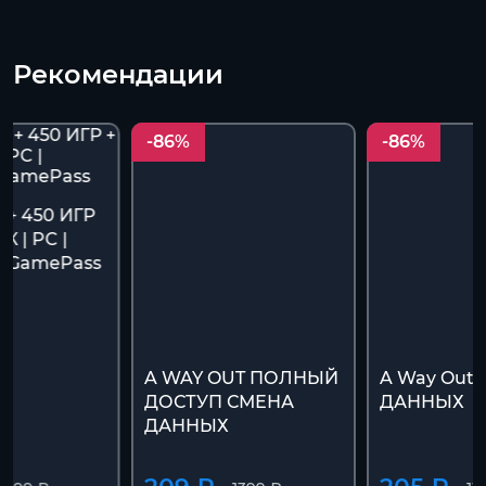
Рекомендации
-86%
-86%
 + 450 ИГР
 | PC |
 GamePass
A WAY OUT ПОЛНЫЙ
A Way Out
ДОСТУП СМЕНА
ДАННЫХ
ДАННЫХ