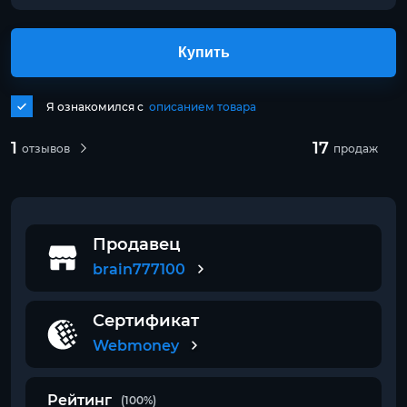
Купить
Я ознакомился с
описанием товара
1
17
отзывов
продаж
Продавец
brain777100
Сертификат
Webmoney
Рейтинг
(100%)