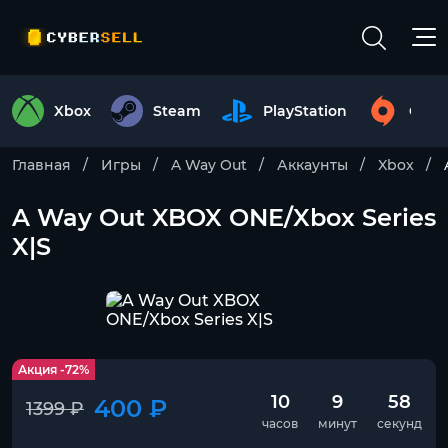
Xbox
Steam
PlayStation
Origi
Главная
Игры
A Way Out
Аккаунты
Xbox
A Way Out XBOX ONE/Xbox Series
X|S
Акция -72%
10
9
57
400 ₽
1399 ₽
часов
минут
секунд