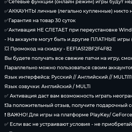
✅Сетевые функции (онлайн режим) игры будут не
✅АККАУНТЫ личные (легально купленные) никто не
✅Гарантия на товар 30 суток
✅Активация НЕ СЛЕТАЕТ при переустановке Window
- На аккаунте могут быть и другие ПЛАТНЫЕ игры 
💥 Промокод на скидку - EEF1A512BF2F4F82
Вы будете получать все свежие патчи на игру, смож
Параллельно можно пользоваться своим аккаунто
Язык интерфейса: Русский // Английский // MULTi11
Язык озвучки: Английский / MULTi
✅ Активация даст вам возможность играть неогра
❗За положительный отзыв, получите подарочный с
❗ ВАЖНО! Для игры на платформе PlayKey/ GeForc
✅ Если вас не устраивают условия - не приобретай