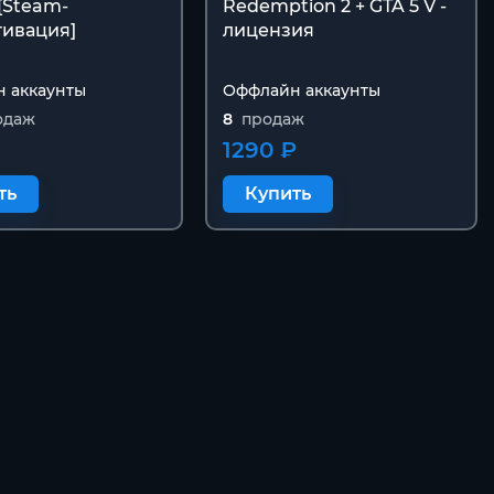
 [Steam-
Redemption 2 + GTA 5 V -
тивация]
лицензия
 аккаунты
Оффлайн аккаунты
одаж
8
продаж
1290 ₽
ть
Купить