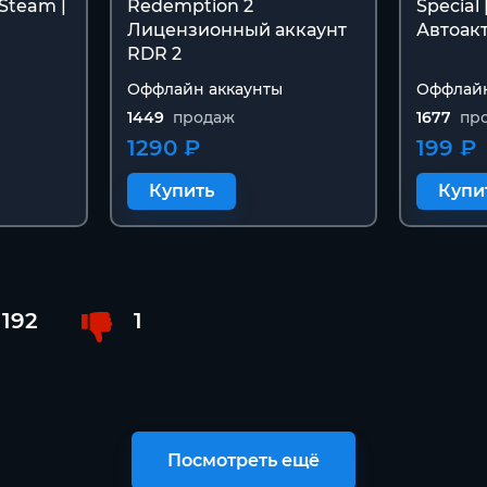
 Steam |
Redemption 2
Special
Лицензионный аккаунт
Автоак
RDR 2
Оффлайн аккаунты
Оффлайн
1449
продаж
1677
пр
1290 ₽
199 ₽
Купить
Купи
192
1
Посмотреть ещё