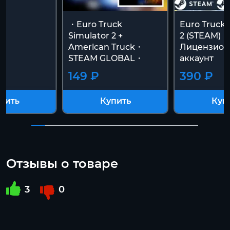
・Euro Truck
Euro Truck 
Simulator 2 +
2 (STEAM)
American Truck・
Лицензио
STEAM GLOBAL・
аккаунт
149 ₽
390 ₽
пить
Купить
Куп
Отзывы о товаре
3
0