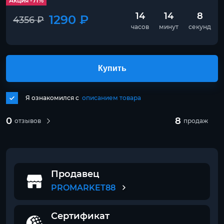
Акция -71%
14
14
8
1290 ₽
4356 ₽
часов
минут
секунд
Купить
Я ознакомился с
описанием товара
0
8
отзывов
продаж
Продавец
PROMARKET88
Сертификат