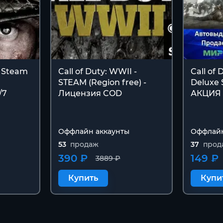
I Steam
Call of Duty: WWII -
Call of 
STEAM (Region free) -
Deluxe 
/7
Лицензия COD
АКЦИЯ 
Оффлайн аккаунты
Оффлайн
53
продаж
37
прод
390 ₽
149 ₽
3889 ₽
Купить
Купи