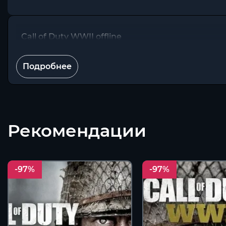
Call of Duty WWII offline
Подробнее
Рекомендации
-97%
-97%