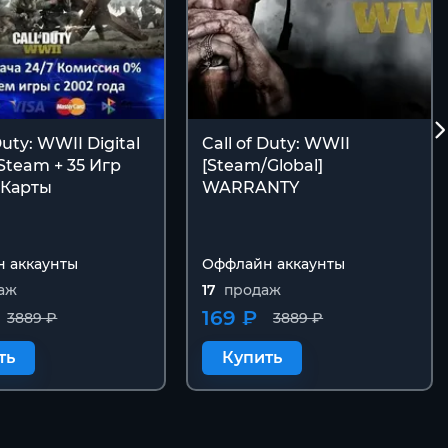
Duty: WWII Digital
Call of Duty: WWII
Steam + 35 Игр
[Steam/Global]
Карты
WARRANTY
 аккаунты
Оффлайн аккаунты
аж
17
продаж
169 ₽
3889 ₽
3889 ₽
ть
Купить