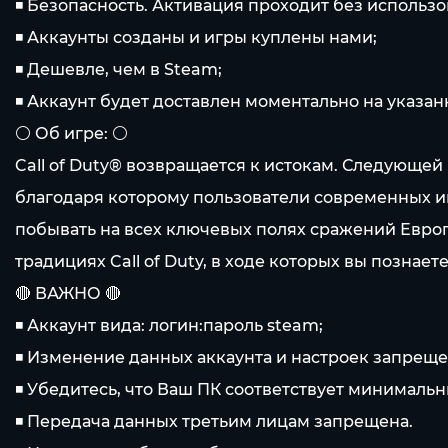
◾️ Безопасность. Активация проходит без использ
◾️ Аккаунты созданы и игры куплены нами;
◾️ Дешевле, чем в Steam;
◾️ Аккаунт будет доставлен моментально на указан
⚪️ Об игре: ⚪️
Call of Duty® возвращается к истокам. Следующей 
благодаря которому пользователи современных и
побывать на всех ключевых полях сражений Европ
традициях Call of Duty, в ходе которых вы позна
🔴 ВАЖНО 🔴
◾️ Аккаунт вида: логин:пароль steam;
◾️ Изменение данных аккаунта и настроек запреще
◾️ Убедитесь, что Ваш ПК соответствует минималь
◾️ Передача данных третьим лицам запрещена.