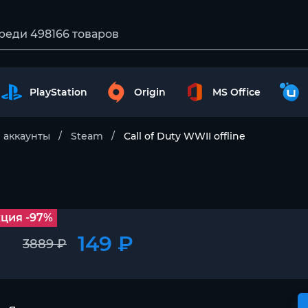
PlayStation
Origin
MS Office
 аккаунты
Steam
Call of Duty WWII offline
ция -97%
149 ₽
3889 ₽