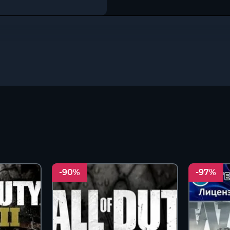
-90%
-97%