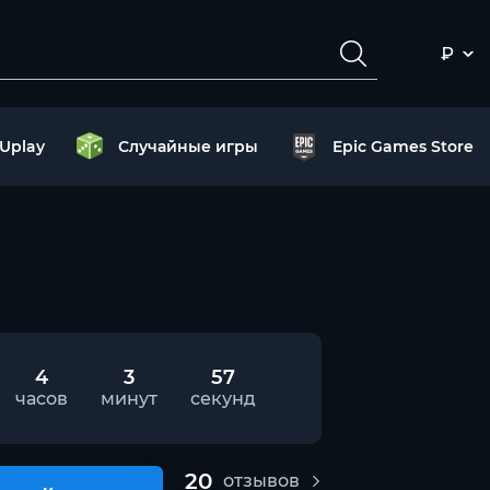
₽
Uplay
Случайные игры
Epic Games Store
4
3
56
часов
минут
секунд
20
отзывов