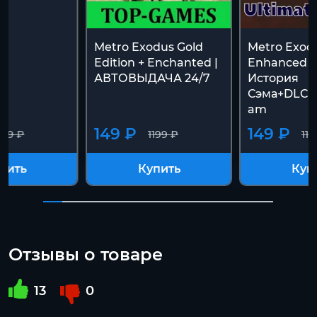
Metro Exodus Gold
Metro Exod
Edition + Enchanted |
Enhanced 
АВТОВЫДАЧА 24/7
История
Сэма+DLC+
am
149 ₽
149 ₽
199 ₽
1199 ₽
119
пить
Купить
Куп
Отзывы о товаре
13
0