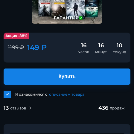
Акция -88%
16
16
10
149 ₽
1199 ₽
часов
минут
секунд
Купить
Я ознакомился с
описанием товара
13
436
отзывов
продаж