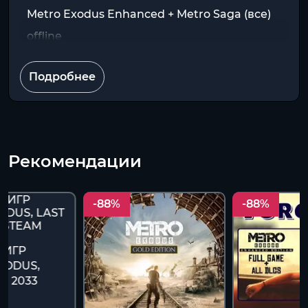
Metro Exodus Enhanced + Metro Saga (все)
offline
Подробнее
Рекомендации
-88%
-88%
 ИГР
XODUS,
T, 2033