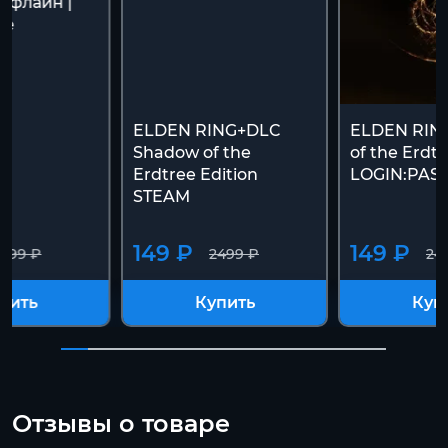
ффлайн |
ee
ELDEN RING+DLC
ELDEN RIN
Shadow of the
of the Erdt
Erdtree Edition
LOGIN:PAS
STEAM
149 ₽
149 ₽
499 ₽
2499 ₽
24
пить
Купить
Куп
Отзывы о товаре