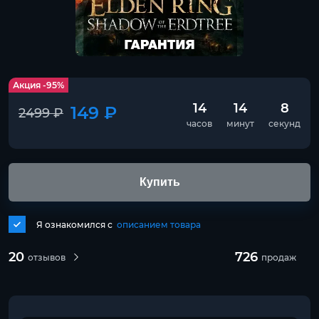
Акция -95%
14
14
8
149 ₽
2499 ₽
часов
минут
секунд
Купить
Я ознакомился с
описанием товара
20
726
отзывов
продаж