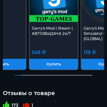
Garry's Mod | Steam |
Garry's Mo
АВТОВЫДАЧА 24/7
Simulator 
(GLOBAL)
149 ₽
119 ₽
пить
Купить
Куп
Отзывы о товаре
173
1