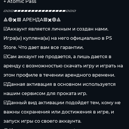
+ Atomic Pass
▱▱▱▰▰▰▰▰▰▰▰▰▰▰▰▰▰▰▱▱▱
🔺🟢✖️🟪 АРЕНДА🟪✖️🟢🔺
☑️Аккаунт является личным и создан нами.
Игра(ы) куплена(ы) на него официально в PS
Store. Что дает вам все гарантии.
☑️Сам аккаунт не продается, а лишь дается в
аренду с возможностью скачать игру и играть на
этом профиле в течении арендного времени.
☑️Данная активация в основном используется
нашим сервисом для проката игр.
☑️Данный вид активации подойдет тем, кому не
важны сохранения или достижения в игре, и
запуск игры со своего аккаунта.