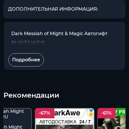
ДОПОЛНИТЕЛЬНАЯ ИНФОРМАЦИЯ:
Dark Messiah of Might & Magic Автогифт
RU/KZ/UA/CIS
Подробнее
Рекомендации
-67%
-61%
iah Might