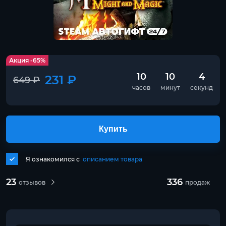
Акция -65%
10
10
4
231 ₽
649 ₽
часов
минут
секунд
Купить
Я ознакомился с
описанием товара
23
336
отзывов
продаж