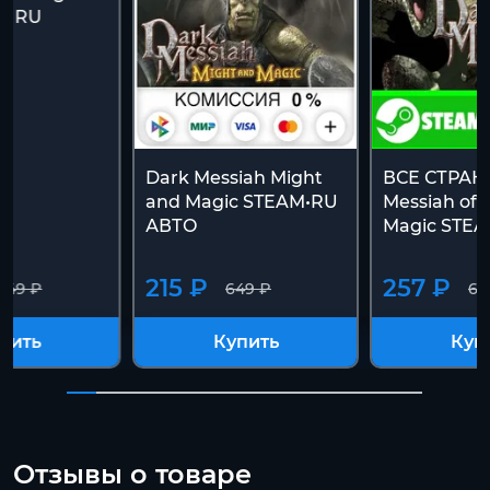
 | RU
Dark Messiah Might
ВСЕ СТРАН
and Magic STEAM•RU
Messiah of 
АВТО
Magic STE
215 ₽
257 ₽
649 ₽
649 ₽
64
пить
Купить
Куп
Отзывы о товаре