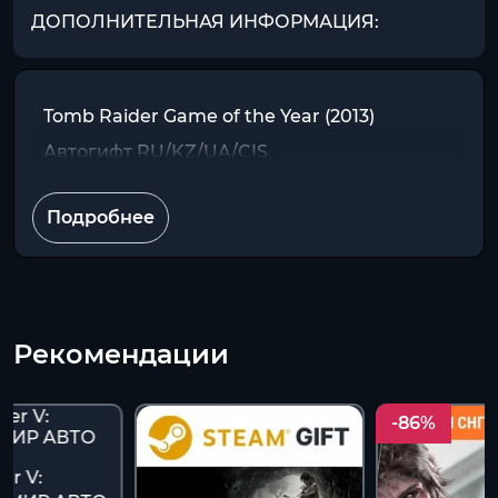
ДОПОЛНИТЕЛЬНАЯ ИНФОРМАЦИЯ:
Tomb Raider Game of the Year (2013)
Автогифт RU/KZ/UA/CIS
Подробнее
Рекомендации
-86%
er V: