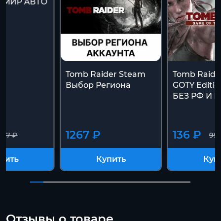
es МИР АВТО
Tomb Raider Steam
Tomb Raider
Выбор Региона
GOTY Editio
БЕЗ РФ И Р
1267 ₽
136 ₽
957 ₽
957
пить
Купить
Куп
Отзывы о товаре