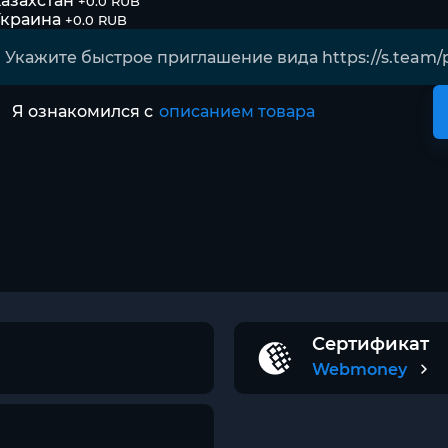
азахстан
+0.0 RUB
Украина
+0.0 RUB
Я ознакомился с
описанием товара
Сертификат
Webmoney