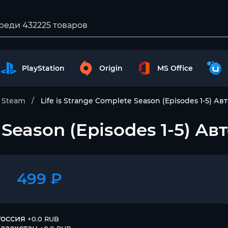
PlayStation
Origin
MS Office
Steam
Life is Strange Complete Season (Episodes 1-5) А
e Season (Episodes 1-5) А
499 ₽
оссия
+0.0 RUB