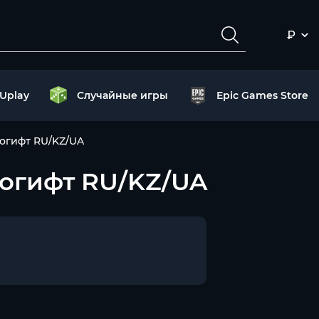
₽
Uplay
Случайные игры
Epic Games Store
втогифт RU/KZ/UA
втогифт RU/KZ/UA