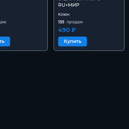
RU+МИР
Ключ
даж
135
продаж
490 ₽
ть
Купить