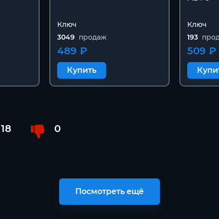
Ключ
Ключ
3049
продаж
193
про
489 ₽
509 ₽
Купить
Купи
18
0
Посмотреть ещё