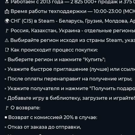
🔝 Работаем с 2013 года — 2 825 000+ продаж и 37
📩 Время работы техподдержки — 10:00-23:00 (МСК
🌍 СНГ (CIS) в Steam - Беларусь, Грузия, Молдова
🚩 Россия, Казахстан, Украина - отдельные регион
⚠️ Выбирайте регион исходя из страны Steam, указ
📑 Как происходит процесс покупки:
▫ Выберите регион и нажмите "Купить";
▫ Укажите быстрое приглашение (лучше) или ссылк
▫ После оплаты перенаправит на получение игры;
▫ Укажите получателя и нажмите "Получить подарок"
▫ Добавьте игру в библиотеку, загрузите и играйте!
🚩 О возврате:
◾ Возврат с комиссией 20% в случае:
▫ Отказ от заказа до отправки,