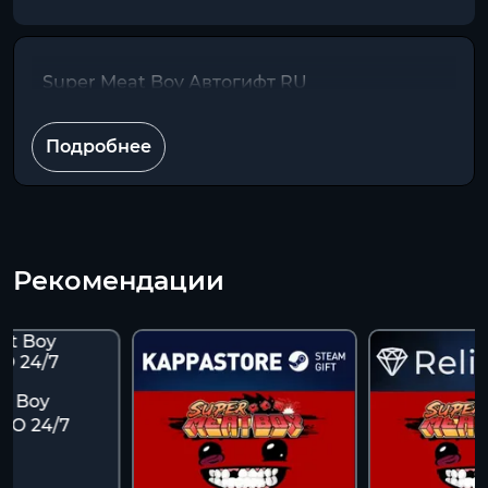
Super Meat Boy Автогифт RU
Подробнее
Рекомендации
t Boy
ТО 24/7