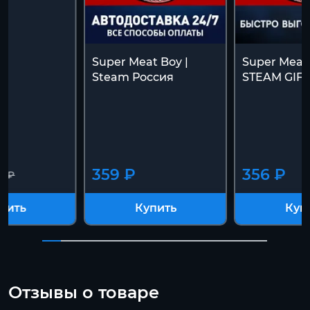
Super Meat Boy |
Super Meat 
Steam Россия
STEAM GIF
359 ₽
356 ₽
9 ₽
пить
Купить
Куп
Отзывы о товаре