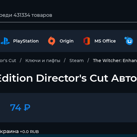
PlayStation
Origin
MS Office
r's Cut
Ключи и гифты
Steam
The Witcher: Enhan
dition Director's Cut Авт
74 ₽
Украина
+0.0 RUB