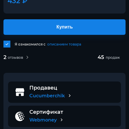
432 ₽
Купить
Я ознакомился с
описанием товара
2
45
отзывов
продаж
Продавец
Cucumberchik
Сертификат
Webmoney