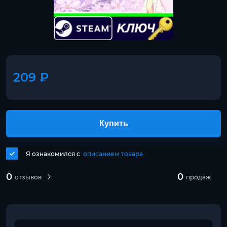
209 ₽
Купить
Я ознакомился с
описанием товара
0
0
отзывов
продаж