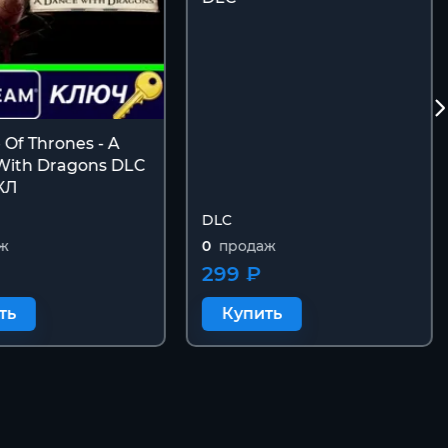
Of Thrones - A
With Dragons DLC
КЛ
DLC
ж
0
продаж
299 ₽
ть
Купить