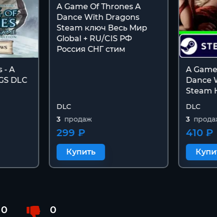
A Game Of Thrones A
Dance With Dragons
Steam ключ Весь Мир
Global + RU/CIS РФ
Россия СНГ стим
 - A
A Game 
EGS DLC
Dance 
Steam 
DLC
DLC
3
продаж
3
прода
299 ₽
410 ₽
Купить
Купи
0
0