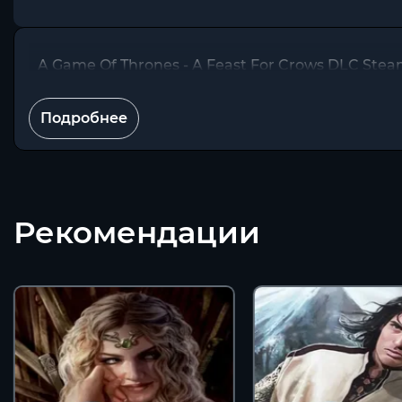
A Game Of Thrones - A Feast For Crows DLC St
Подробнее
Рекомендации