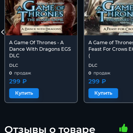
A Game Of Thrones - A
A Game of Thrones
Dance With Dragons EGS
Feast For Crows 
DLC
(
DLC
DLC
0
продаж
0
продаж
299 ₽
299 ₽
Купить
Купить
Отзывы о товаре