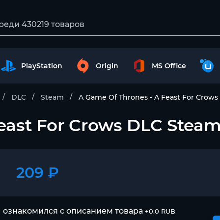
PlayStation
Origin
MS Office
DLC
Steam
A Game Of Thrones - A Feast For Cro
Feast For Crows DLC Ste
209 ₽
 ознакомился с описанием товара
+0.0 RUB