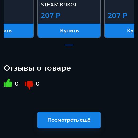
STEAM КЛЮЧ
207 ₽
207 ₽
пить
Купить
Куп
Отзывы о товаре
0
0
Посмотреть ещё