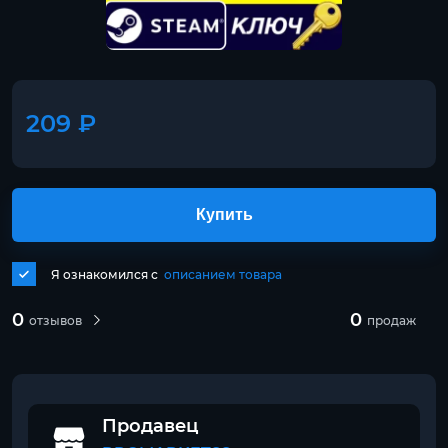
209 ₽
Купить
Я ознакомился с
описанием товара
0
0
отзывов
продаж
Продавец