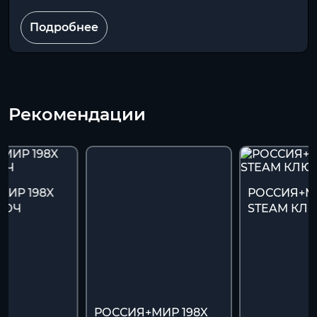
Подробнее
Рекомендации
МИР 198X
РОССИЯ+МИ
ЛЮЧ
STEAM КЛ
РОССИЯ+МИР 198X