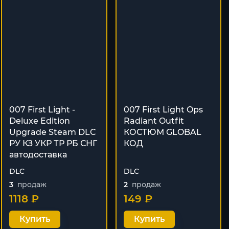
007 First Light -
007 First Light Ops
Deluxe Edition
Radiant Outfit
Upgrade Steam DLC
КОСТЮМ GLOBAL
РУ КЗ УКР ТР РБ СНГ
КОД
автодоставка
DLC
DLC
3
продаж
2
продаж
1118 ₽
149 ₽
Купить
Купить