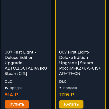
007 First Light -
007 First Light-
Deluxe Edition
Deluxe Edition
Upgrade |
Upgrade | Steam
АВТОДОСТАВКА [RU
Россия+KZ+UA+CIS+
Steam Gift]
AR+TR+CN
DLC
DLC
15
продаж
7
продаж
914 ₽
1126 ₽
Купить
Купить