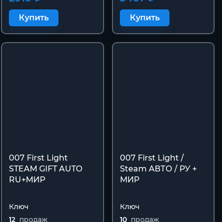
Купить
Купить
007 First Light
007 First Light /
STEAM GIFT AUTO
Steam АВТО / РУ +
RU+МИР
МИР
Ключ
Ключ
12
продаж
10
продаж