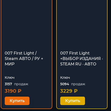
007 First Light /
007 First Light
Steam АВТО / РУ +
+ВЫБОР ИЗДАНИЯ ·
МИР
STEAM RU · АВТО
Ключ
Ключ
3157
продаж
5094
продаж
3190 ₽
3229 ₽
Купить
Купить