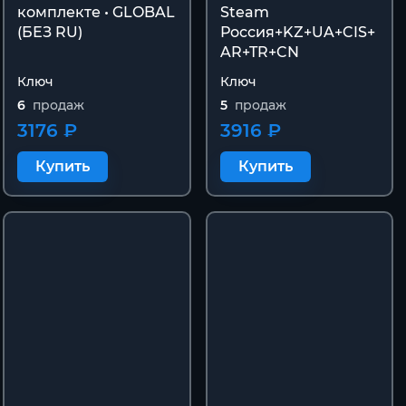
комплекте • GLOBAL
Steam
(БЕЗ RU)
Россия+KZ+UA+CIS+
AR+TR+CN
Ключ
Ключ
6
продаж
5
продаж
3176 ₽
3916 ₽
Купить
Купить