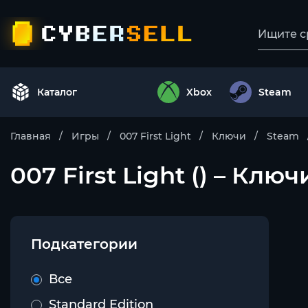
Каталог
Xbox
Steam
Главная
Игры
007 First Light
Ключи
Steam
007 First Light () – Клю
Подкатегории
Все
Standard Edition