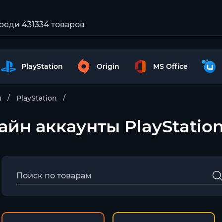
PlayStation
Origin
MS Office
ы
PlayStation
флайн аккаунты PlayStatio