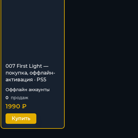
007 First Light —
покупка, оффлайн-
активация · PS5
Оффлайн аккаунты
0
продаж
1990 ₽
Купить