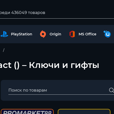
PlayStation
Origin
MS Office
ct () – Ключи и гифты