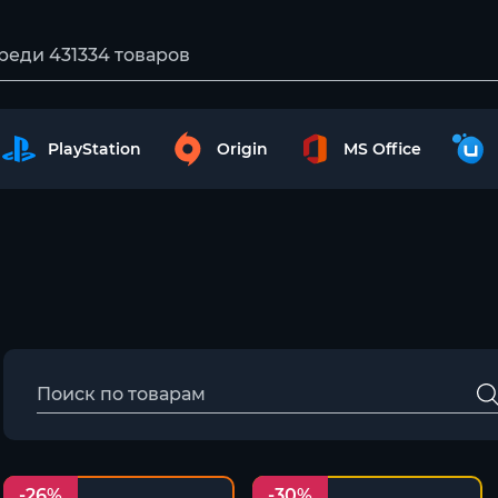
PlayStation
Origin
MS Office
-26%
-30%