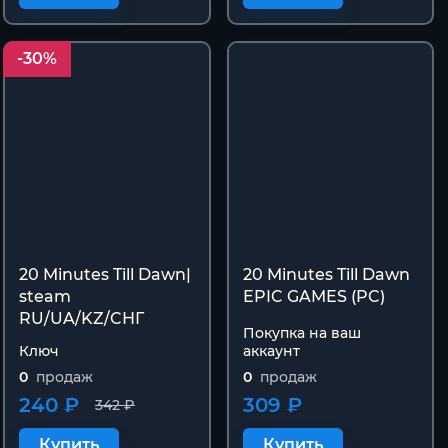
-30%
20 Minutes Till Dawn|
20 Minutes Till Dawn
steam
EPIC GAMES (PC)
RU/UA/KZ/CНГ
Покупка на ваш
Ключ
аккаунт
0
продаж
0
продаж
240 ₽
309 ₽
342 ₽
Купить
Купить