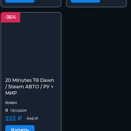
-36%
20 Minutes Till Dawn
/ Steam АВТО / РУ +
МИР
Ключ
0
продаж
222 ₽
342 ₽
Купить