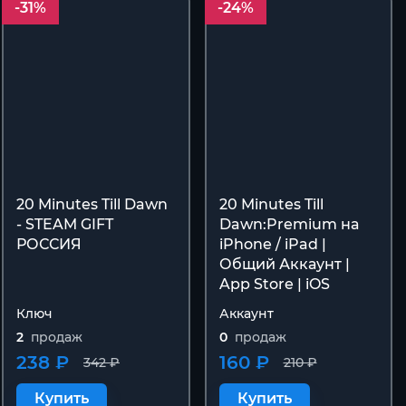
-31%
-24%
20 Minutes Till Dawn
20 Minutes Till
- STEAM GIFT
Dawn:Premium на
РОССИЯ
iPhone / iPad |
Общий Аккаунт |
App Store | iOS
Ключ
Аккаунт
2
продаж
0
продаж
238 ₽
160 ₽
342 ₽
210 ₽
Купить
Купить