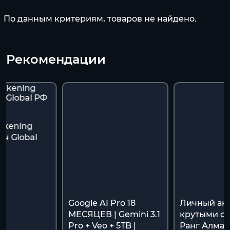
По данным критериям, товаров не найдено.
Рекомендации
akening
ч Global
я
Google AI Pro 18
Личный акк
МЕСЯЦЕВ | Gemini 3.1
крутыми ск
Pro + Veo + 5TB |
Ранг Алмаз