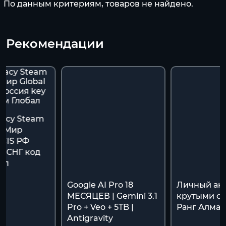
По данным критериям, товаров не найдено.
Рекомендации
gacy Steam
ь Мир
/CIS РФ
y СНГ код
ал
Google AI Pro 18
Личный акк
МЕСЯЦЕВ | Gemini 3.1
крутыми ск
Pro + Veo + 5TB |
Ранг Алмаз
Antigravity