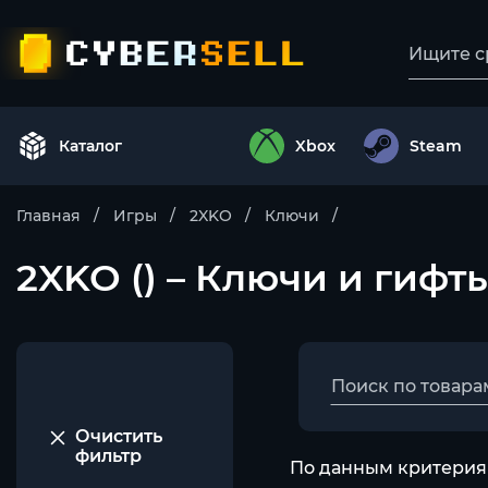
Каталог
Xbox
Steam
Главная
Игры
2XKO
Ключи
2XKO () – Ключи и гифт
Очистить
фильтр
По данным критериям