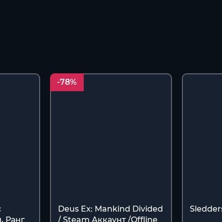
-78%
с
Deus Ex: Mankind Divided
Sledder
, Ранг
/ Steam Аккаунт /Offline