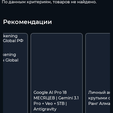
По данным критериям, товаров не найдено.
Рекомендации
akening
ч Global
я
Google AI Pro 18
Личный акк
МЕСЯЦЕВ | Gemini 3.1
крутыми ск
Pro + Veo + 5TB |
Ранг Алмаз
Antigravity