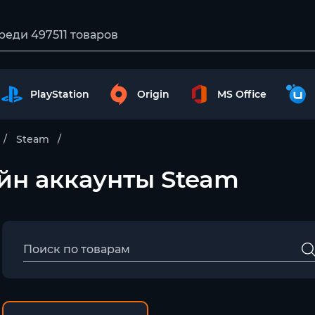
PlayStation
Origin
MS Office
Steam
айн аккаунты Steam