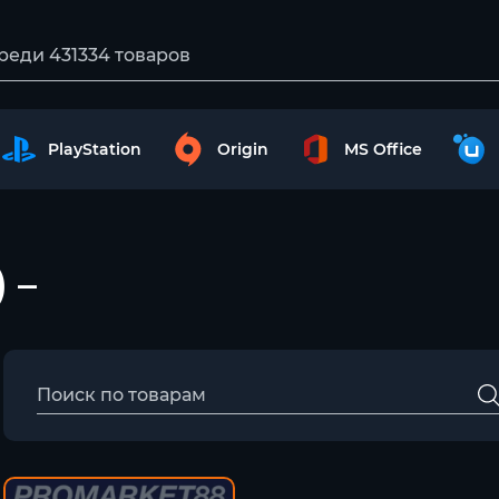
PlayStation
Origin
MS Office
 –