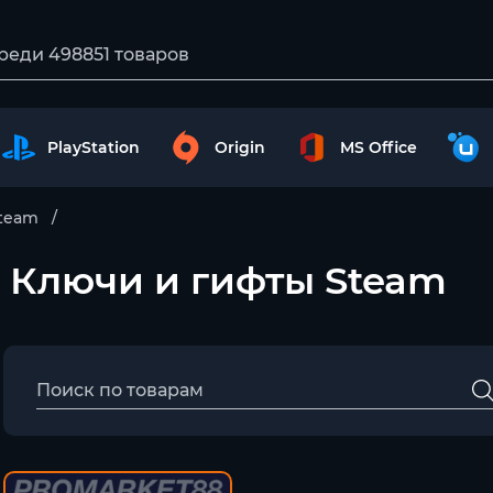
PlayStation
Origin
MS Office
team
 – Ключи и гифты Steam