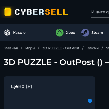
Каталог
Xbox
Steam
Главная
Игры
3D PUZZLE - OutPost
Ключи
S
3D PUZZLE - OutPost ()
Цена
(₽)