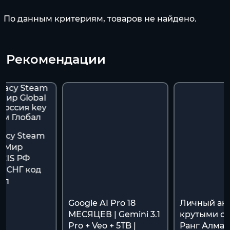
По данным критериям, товаров не найдено.
Рекомендации
gacy Steam
ь Мир
/CIS РФ
y СНГ код
ал
Google AI Pro 18
Личный акк
МЕСЯЦЕВ | Gemini 3.1
крутыми ск
Pro + Veo + 5TB |
Ранг Алмаз