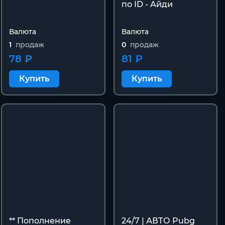
по ID - Айди
Валюта
Валюта
1
продаж
0
продаж
78 ₽
81 ₽
Купить
Купить
** Пополнение
24/7 | АВТО Pubg