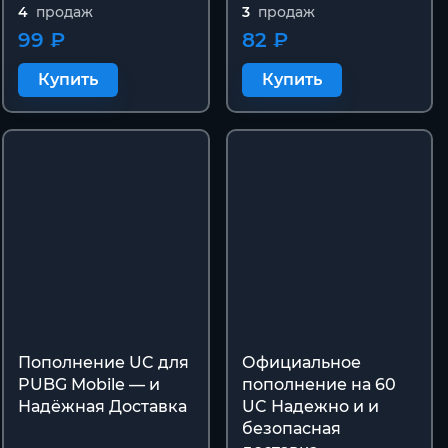
4
продаж
3
продаж
99 ₽
82 ₽
Купить
Купить
Пополнение UC для
Официальное
PUBG Mobile — и
пополнение на 60
Надёжная Доставка
UC Надежно и и
безопасная