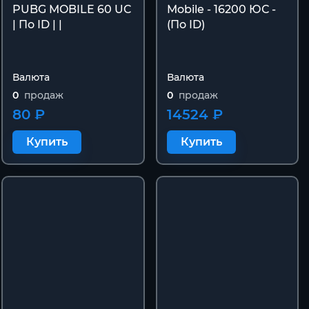
PUBG MOBILE 60 UC
Mobile - 16200 ЮС -
| По ID | |
(По ID)
Валюта
Валюта
0
продаж
0
продаж
80 ₽
14524 ₽
Купить
Купить