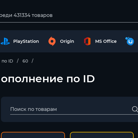
PlayStation
Origin
MS Office
по ID
60
Пополнение по ID