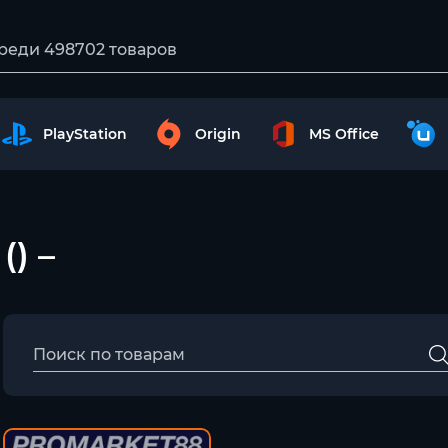
PlayStation
Origin
MS Office
() –