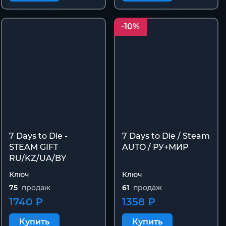
-10%
7 Days to Die -
7 Days to Die / Steam
STEAM GIFT
AUTO / РУ+МИР
RU/KZ/UA/BY
Ключ
Ключ
75
продаж
61
продаж
1740 ₽
1358 ₽
Купить
Купить