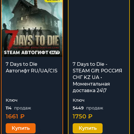
7 Days to Die
7 Days to Die -
Автогифт RU/UA/CIS
STEAM Gift РОССИЯ
СНГ KZ UA •
Моментальная
доставка 24\7
Ключ
Ключ
114
продаж
5449
продаж
1661 ₽
1750 ₽
Купить
Купить