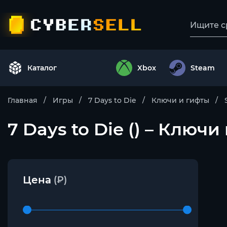
Каталог
Xbox
Steam
Главная
Игры
7 Days to Die
Ключи и гифты
7 Days to Die () – Ключ
Цена
(₽)