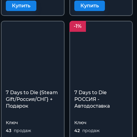
Купить
Купить
-1%
7 Days to Die {Steam
7 Days to Die
Gift/Россия/СНГ} +
РОССИЯ -
Подарок
Автодоставка
Ключ
Ключ
43
продаж
42
продаж