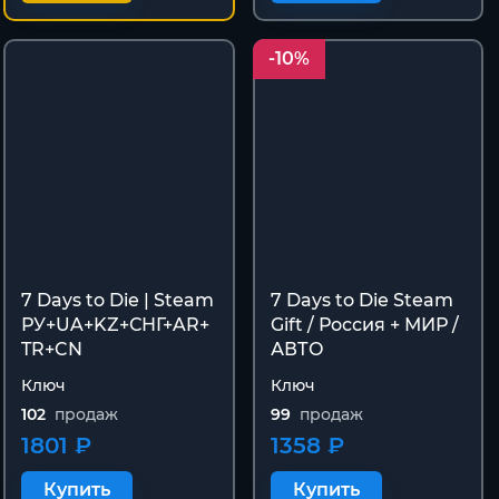
-10%
7 Days to Die | Steam
7 Days to Die Steam
РУ+UA+KZ+СНГ+AR+
Gift / Россия + МИР /
TR+CN
АВТО
Ключ
Ключ
102
продаж
99
продаж
1801 ₽
1358 ₽
Купить
Купить