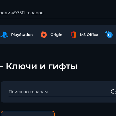
PlayStation
Origin
MS Office
() – Ключи и гифты