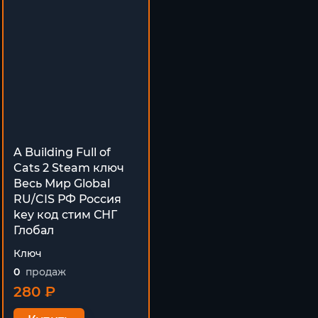
A Building Full of
Cats 2 Steam ключ
Весь Мир Global
RU/CIS РФ Россия
key код cтим СНГ
Глобал
Ключ
0
продаж
280 ₽