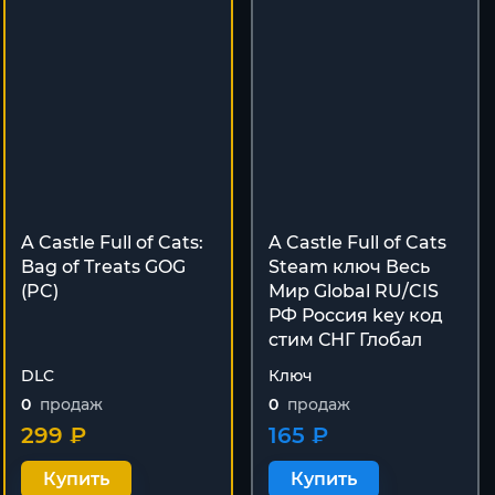
A Castle Full of Cats:
A Castle Full of Cats
Bag of Treats GOG
Steam ключ Весь
(PC)
Мир Global RU/CIS
РФ Россия key код
cтим СНГ Глобал
DLC
Ключ
0
продаж
0
продаж
299 ₽
165 ₽
Купить
Купить