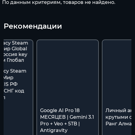
По данным критериям, товаров не найдено.
Рекомендации
gacy Steam
ь Мир
/CIS РФ
y СНГ код
ал
Google AI Pro 18
Личный акк
МЕСЯЦЕВ | Gemini 3.1
крутыми ск
Pro + Veo + 5TB |
Ранг Алмаз
Antigravity