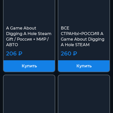
A Game About
ВСЕ
Digging A Hole Steam
СТРАНЫ+РОССИЯ A
Gift / Россия + МИР /
Game About Digging
АВТО
A Hole STEAM
206 ₽
260 ₽
Купить
Купить