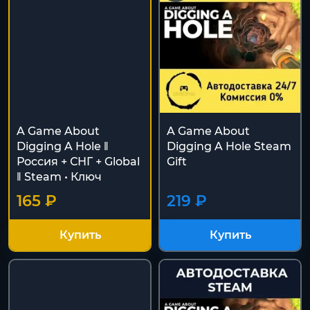
A Game About
A Game About
Digging A Hole ‖
Digging A Hole Steam
Россия + СНГ + Global
Gift
‖ Steam • Ключ
165 ₽
219 ₽
Купить
Купить