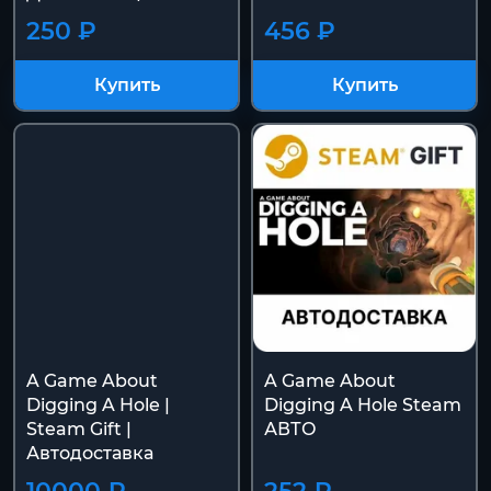
250 ₽
456 ₽
Купить
Купить
A Game About
A Game About
Digging A Hole |
Digging A Hole Steam
Steam Gift |
АВТО
Автодоставка