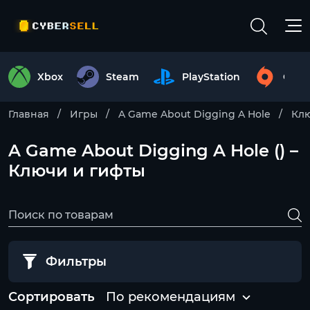
Xbox
Steam
PlayStation
Origi
Главная
Игры
A Game About Digging A Hole
Кл
A Game About Digging A Hole () –
Ключи и гифты
Фильтры
Сортировать
По рекомендациям