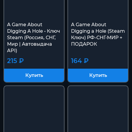
A Game About
A Game About
Digging A Hole • Ключ
Digging a Hole (Steam
Steam (Россия, СНГ,
Ключ) РФ-СНГ-МИР +
Мир | Автовыдача
ПОДАРОК
API)
215 ₽
164 ₽
Купить
Купить