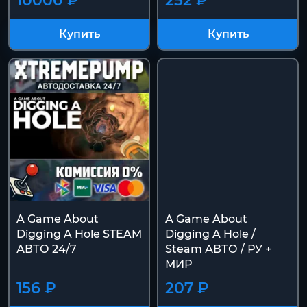
10000 ₽
252 ₽
Купить
Купить
A Game About
A Game About
Digging A Hole STEAM
Digging A Hole /
АВТО 24/7
Steam АВТО / РУ +
МИР
156 ₽
207 ₽