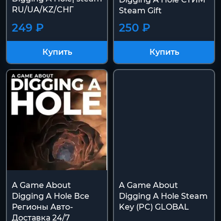
RU/UA/KZ/CНГ
Steam Gift
249 ₽
250 ₽
Купить
Купить
A Game About
A Game About
Digging A Hole Все
Digging A Hole Steam
Регионы Авто-
Key (PC) GLOBAL
Доставка 24/7