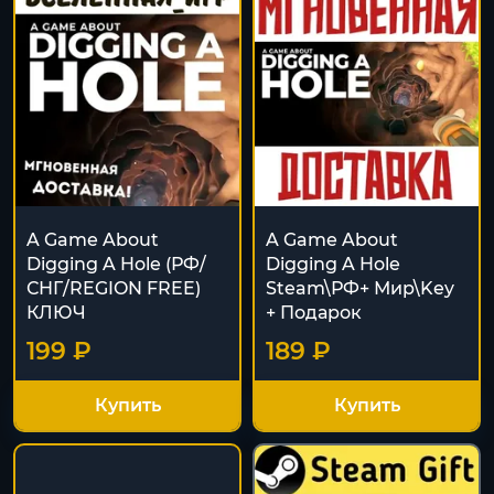
A Game About
A Game About
Digging A Hole (РФ/
Digging A Hole
СНГ/REGION FREE)
Steam\РФ+ Мир\Key
КЛЮЧ
+ Подарок
199 ₽
189 ₽
Купить
Купить