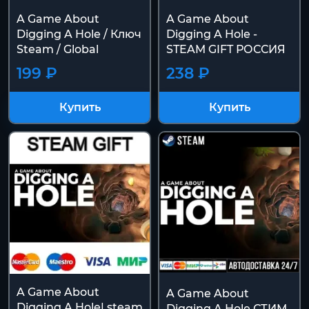
A Game About
A Game About
Digging A Hole / Ключ
Digging A Hole -
Steam / Global
STEAM GIFT РОССИЯ
199 ₽
238 ₽
Купить
Купить
A Game About
A Game About
Digging A Hole| steam
Digging A Hole СТИМ