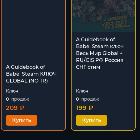
A Guidebook of
Babel Steam ключ
Весь Мир Global +
RU/CIS РФ Россия
A Guidebook of
СНГ стим
Babel Steam КЛЮЧ
GLOBAL (NO TR)
Ключ
Ключ
0
продаж
0
продаж
209 ₽
199 ₽
Купить
Купить