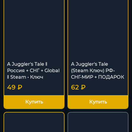
A Juggler's Tale ‖
A Juggler's Tale
Россия + СНГ + Global
(Steam Ключ) РФ-
‖ Steam • Ключ
СНГ-МИР + ПОДАРОК
49 ₽
62 ₽
Купить
Купить