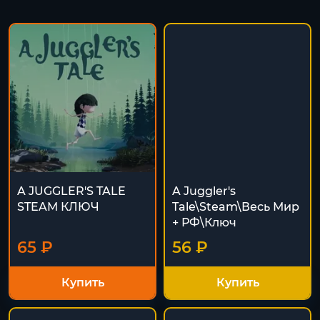
A JUGGLER'S TALE
A Juggler's
STEAM КЛЮЧ
Tale\Steam\Весь Мир
+ РФ\Ключ
65 ₽
56 ₽
Купить
Купить