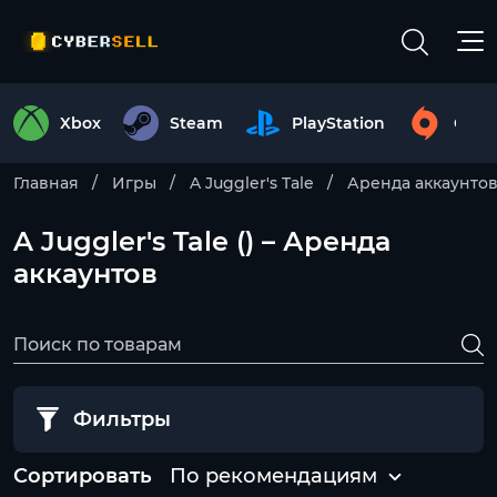
Xbox
Steam
PlayStation
Origi
Главная
Игры
A Juggler's Tale
Аренда аккаунто
A Juggler's Tale () – Аренда
аккаунтов
Фильтры
Сортировать
По рекомендациям