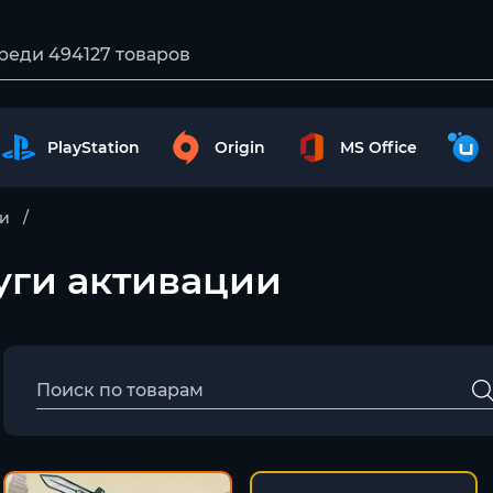
PlayStation
Origin
MS Office
ии
слуги активации