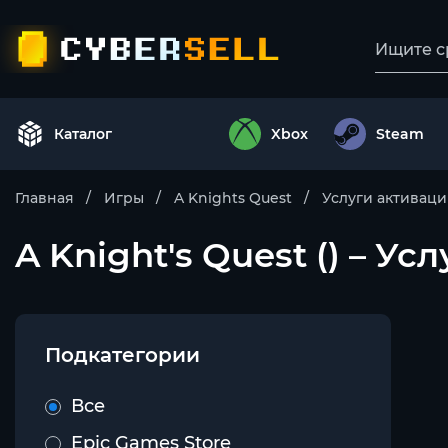
Каталог
Xbox
Steam
Главная
Игры
A Knights Quest
Услуги активац
A Knight's Quest () – У
Подкатегории
Все
Epic Games Store