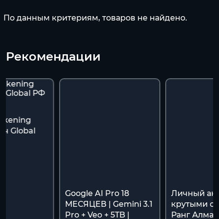
По данным критериям, товаров не найдено.
Рекомендации
akening
ч Global
я
Google AI Pro 18
Личный акк
МЕСЯЦЕВ | Gemini 3.1
крутыми ск
Pro + Veo + 5TB |
Ранг Алмаз