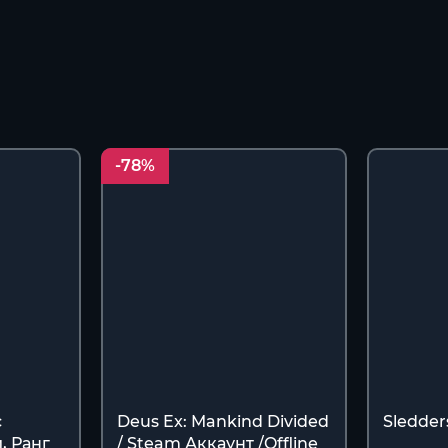
-78%
с
Deus Ex: Mankind Divided
Sledder
, Ранг
/ Steam Аккаунт /Offline