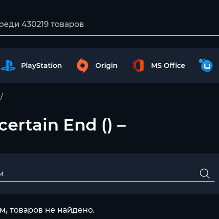
PlayStation
Origin
MS Office
ertain End () –
, товаров не найдено.