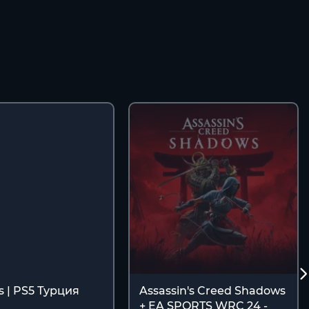
s | PS5 Турция
Assassin's Creed Shadows
+ EA SPORTS WRC 24 -