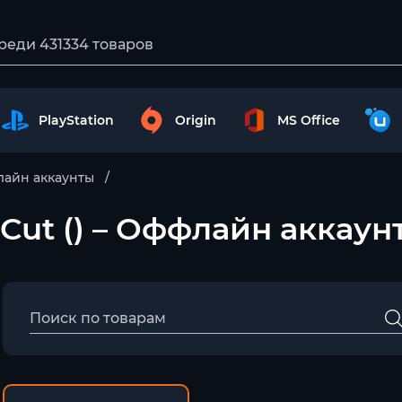
PlayStation
Origin
MS Office
айн аккаунты
 Cut () – Оффлайн аккаун