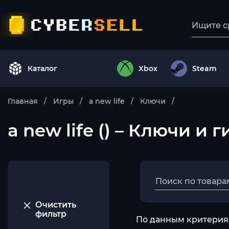
Каталог
Xbox
Steam
Главная
Игры
a new life
Ключи
a new life () – Ключи и 
Очистить
фильтр
По данным критериям