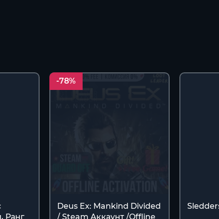
-78%
с
Deus Ex: Mankind Divided
Sledder
, Ранг
/ Steam Аккаунт /Offline