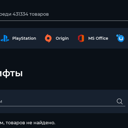
PlayStation
Origin
MS Office
гифты
, товаров не найдено.